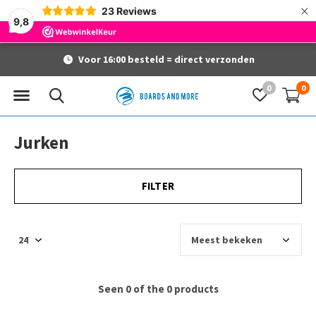
×
23
Reviews
9,8
Voor 16:00 besteld = direct verzonden
0
0
Jurken
FILTER
Seen 0 of the 0 products