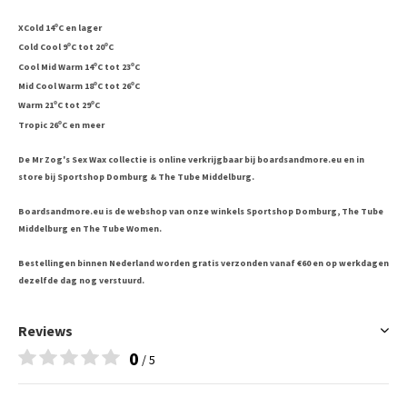
o
XCold 14
C en lager
o
o
Cold Cool 9
C tot 20
C
o
o
Cool Mid Warm 14
C tot 23
C
o
o
Mid Cool Warm 18
C tot 26
C
o
o
Warm 21
C tot 29
C
o
Tropic 26
C en meer
De Mr Zog's Sex Wax collectie is online verkrijgbaar bij boardsandmore.eu en in
store bij Sportshop Domburg & The Tube Middelburg.
Boardsandmore.eu is de webshop van onze winkels Sportshop Domburg, The Tube
Middelburg en The Tube Women.
Bestellingen binnen Nederland worden gratis verzonden vanaf €60 en op werkdagen
dezelfde dag nog verstuurd.
Reviews
0
/ 5