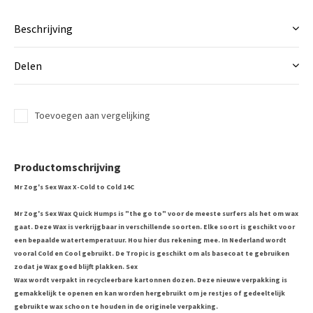
Beschrijving
Delen
Toevoegen aan vergelijking
Productomschrijving
Mr Zog's Sex Wax X-Cold to Cold 14C
Mr Zog's Sex Wax Quick Humps is "the go to" voor de meeste surfers als het om wax
gaat. Deze Wax is verkrijgbaar in verschillende soorten. Elke soort is geschikt voor
een bepaalde watertemperatuur. Hou hier dus rekening mee. In Nederland wordt
vooral Cold en Cool gebruikt. De Tropic is geschikt om als basecoat te gebruiken
zodat je Wax goed blijft plakken. Sex
Wax wordt verpakt in recycleerbare kartonnen dozen. Deze nieuwe verpakking is
gemakkelijk te openen en kan worden hergebruikt om je restjes of gedeeltelijk
gebruikte wax schoon te houden in de originele verpakking.