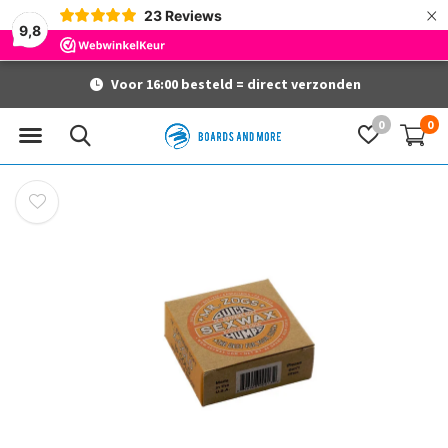
×
23
Reviews
9,8
Voor 16:00 besteld = direct verzonden
0
0