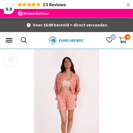
×
23
Reviews
9,8
Voor 16:00 besteld = direct verzonden
0
0