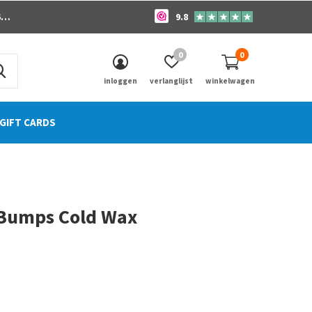
o
9.8
0
0
inloggen
verlanglijst
winkelwagen
GIFT CARDS
 Bumps Cold Wax
0)