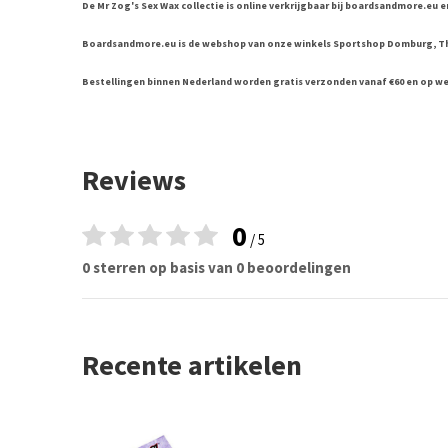
De Mr Zog's Sex Wax collectie is online verkrijgbaar bij boardsandmore.eu
Boardsandmore.eu is de webshop van onze winkels Sportshop Domburg, T
Bestellingen binnen Nederland worden gratis verzonden vanaf €60 en op w
Reviews
0
/ 5
0 sterren op basis van 0 beoordelingen
Recente artikelen