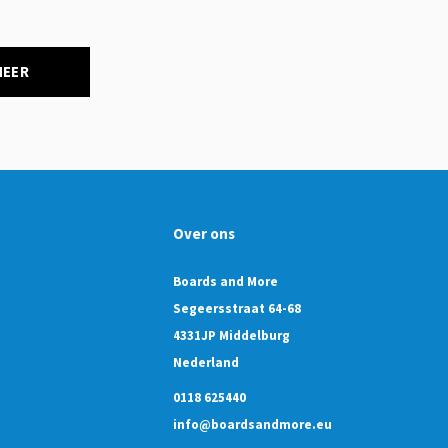
NEER
Over ons
Boards and More
Segeersstraat 64-68
4331JP Middelburg
Nederland
0118 625440
info@boardsandmore.eu