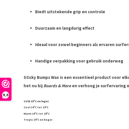
Biedt uitstekende grip en controle
Duurzaam en langdurig effect
Ideaal voor zowel beginners als ervaren surfer
Handige verpakking voor gebruik onderweg
Sticky Bumps Wax
is een essentieel product voor elke
het nu bij
Boards & More
en verhoog je surfervaring 
9,8
o
Cold 15
C en lager
o
o
Cool 14
C tot 19
C
o
o
Warm 19
C tot 28
C
o
Tropic 24
C en hoger