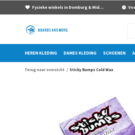
Fysieke winkels in Domburg & Middelburg
Voor
HEREN KLEDING
DAMES KLEDING
SCHOENEN
A
Terug naar overzicht
Sticky Bumps Cold Wax