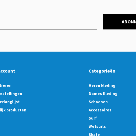
ABON
account
Categorieën
treren
Heren kleding
bestellingen
Dames Kleding
erlanglijst
Schoenen
lijk producten
Accessoires
Surf
Wetsuits
Skate