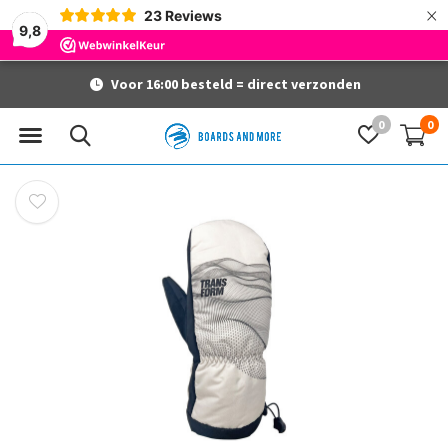
×
23
Reviews
9,8
Voor 16:00 besteld = direct verzonden
0
0