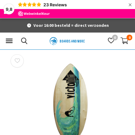
×
23
Reviews
9,8
Voor 16:00 besteld = direct verzonden
0
0