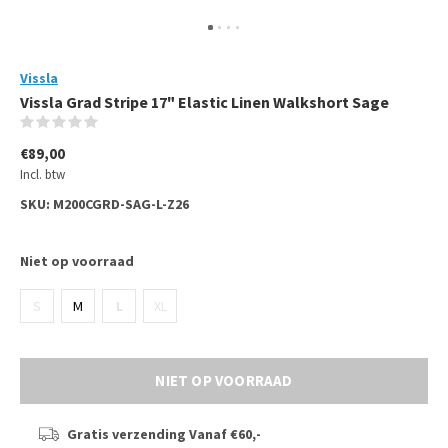
Vissla
Vissla Grad Stripe 17" Elastic Linen Walkshort Sage
(0)
€89,00
Incl. btw
SKU:
M200CGRD-SAG-L-Z26
Niet op voorraad
S
M
L
XL
NIET OP VOORRAAD
Gratis verzending
Vanaf €60,-