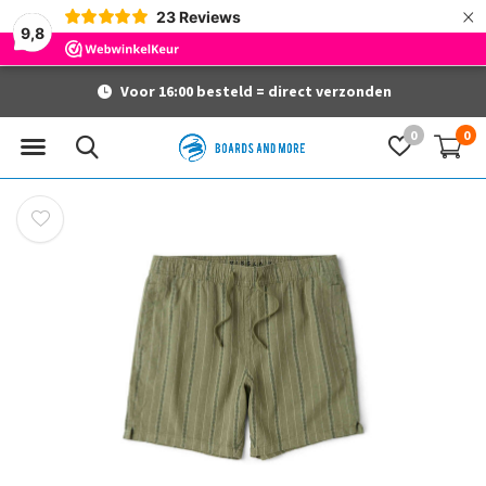
×
23
Reviews
9,8
Voor 16:00 besteld = direct verzonden
0
0