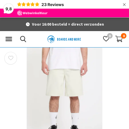
×
23
Reviews
9,8
Voor 16:00 besteld = direct verzonden
0
0