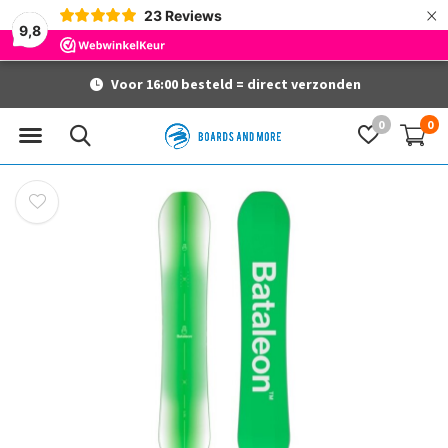
×
23
Reviews
9,8
Voor 16:00 besteld = direct verzonden
0
0