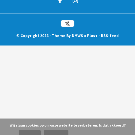
© Copyright
2026
- Theme By
DMWS
x
Plus+
-
RSS-feed
Wij slaan cookies op om onze website te verbeteren. Is dat akkoord?