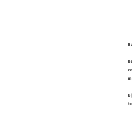
B
B
co
m
Bi
to