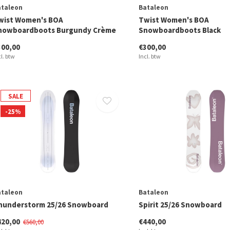
ataleon
Bataleon
wist Women's BOA
Twist Women's BOA
nowboardboots Burgundy Crème
Snowboardboots Black
300,00
€300,00
cl. btw
Incl. btw
SALE
-25%
ataleon
Bataleon
hunderstorm 25/26 Snowboard
Spirit 25/26 Snowboard
420,00
€440,00
€560,00