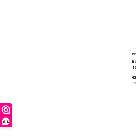
160
(2)
162
(2)
Wide
(3)
B
B
T
€
In
9,8