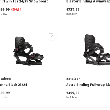
vil Twin 157 24/25 Snowboard
Blaster Binding Asymwrap
499,99
€329,99
€589,99
cl. btw
Incl. btw
ataleon
Bataleon
onna Black 23/24
Astro Binding Fullwrap Bl
299,99
€399,99
cl. btw
Incl. btw