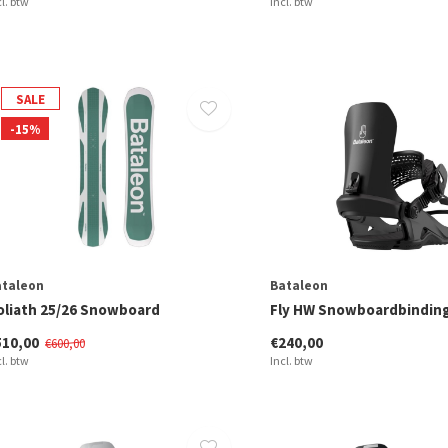
cl. btw
Incl. btw
SALE
-15%
ataleon
Bataleon
oliath 25/26 Snowboard
Fly HW Snowboardbinding
510,00
€240,00
€600,00
cl. btw
Incl. btw