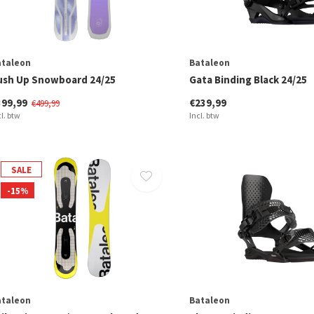
ataleon
Bataleon
ush Up Snowboard 24/25
Gata Binding Black 24/25
399,99
€239,99
€499,99
cl. btw
Incl. btw
SALE
-15%
ataleon
Bataleon