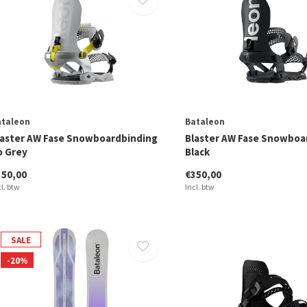
ataleon
Bataleon
laster AW Fase Snowboardbinding
Blaster AW Fase Snowboa
o Grey
Black
350,00
€350,00
cl. btw
Incl. btw
SALE
-20%