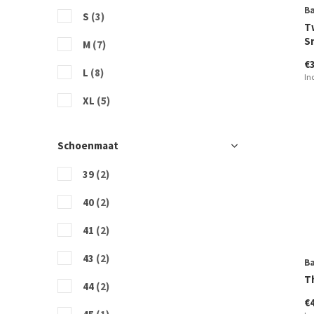
B
S
(3)
T
S
M
(7)
€
L
(8)
In
XL
(5)
Schoenmaat
39
(2)
40
(2)
41
(2)
43
(2)
B
T
44
(2)
€