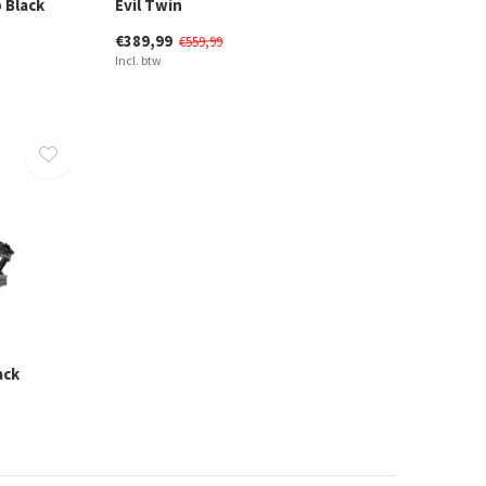
 Black
Evil Twin
€389,99
€559,99
Incl. btw
ack