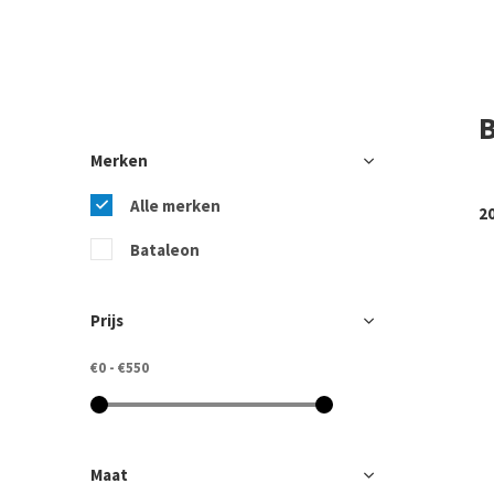
B
Merken
Alle merken
2
Bataleon
Prijs
€0
-
€550
Maat