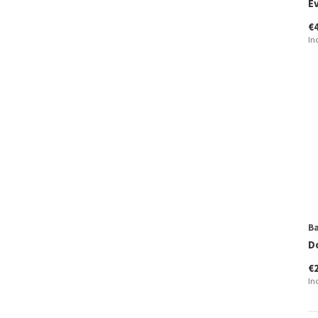
E
€
In
B
D
€
In