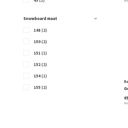
45
(1)
In
46
(1)
Snowboard maat
47
(1)
148
(2)
150
(2)
151
(1)
152
(2)
154
(1)
B
155
(2)
G
€
157
(1)
In
158
(1)
159
(3)