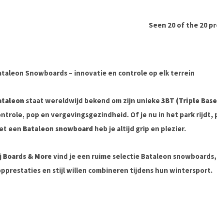
Seen 20 of the 20 p
ataleon Snowboards – innovatie en controle op elk terrein
ataleon
staat wereldwijd bekend om zijn unieke
3BT (Triple Bas
ntrole, pop en vergevingsgezindheid. Of je nu in het park rijdt,
et een
Bataleon snowboard
heb je altijd grip en plezier.
j
Boards & More
vind je een ruime selectie Bataleon snowboards, 
pprestaties en stijl willen combineren tijdens hun wintersport.