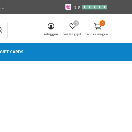
o
9.8
0
0
inloggen
verlanglijst
winkelwagen
GIFT CARDS