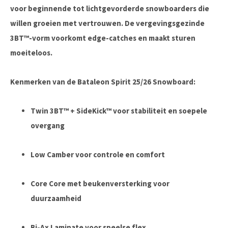
voor beginnende tot lichtgevorderde snowboarders die
willen groeien met vertrouwen. De vergevingsgezinde
3BT™-vorm voorkomt edge-catches en maakt sturen
moeiteloos.
Kenmerken van de Bataleon Spirit 25/26 Snowboard:
Twin 3BT™ + SideKick™
voor stabiliteit en soepele
overgang
Low Camber
voor controle en comfort
Core Core
met beukenversterking voor
duurzaamheid
Bi-Ax Laminate
voor speelse flex