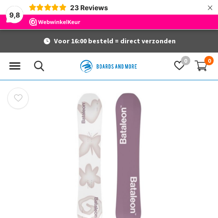
×
23
Reviews
9,8
Voor 16:00 besteld = direct verzonden
0
0