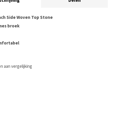
schrijving
Delen
ach Side Woven Top Stone
mes broek
mfortabel
 aan vergelijking