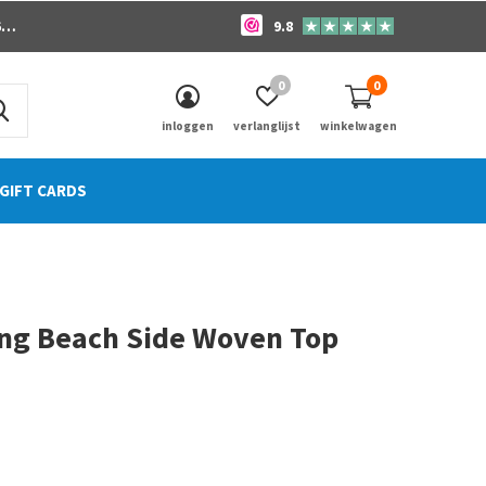
o
9.8
0
0
inloggen
verlanglijst
winkelwagen
GIFT CARDS
ong Beach Side Woven Top
0)