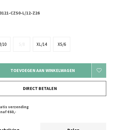
121-CZS0-L/12-Z26
/10
S/8
XL/14
XS/6
TOEVOEGEN AAN WINKELWAGEN
DIRECT BETALEN
atis verzending
naf €60,-