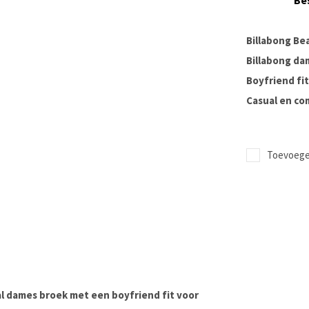
Be
Billabong Be
Billabong da
Boyfriend fit
Casual en co
Toevoegen
al dames broek met een
boyfriend fit
voor