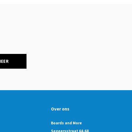
NEER
Over ons
Boards and More
Segeersstraat 64-68