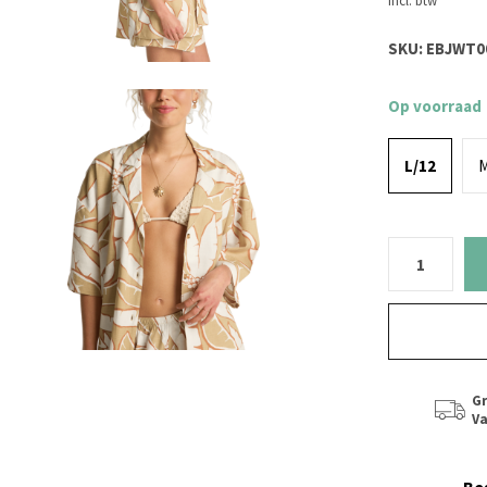
Incl. btw
SKU:
EBJWT00
Op voorraad
L/12
M
Gr
Va