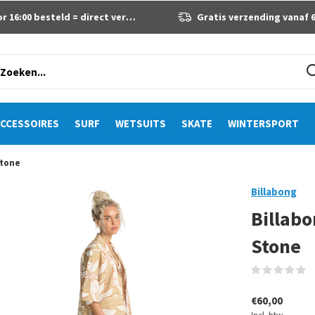
 16:00 besteld = direct verzonden
Gratis verzending vanaf 60 eur
CCESSOIRES
SURF
WETSUITS
SKATE
WINTERSPORT
Stone
Billabong
Billab
Stone
(
€60,00