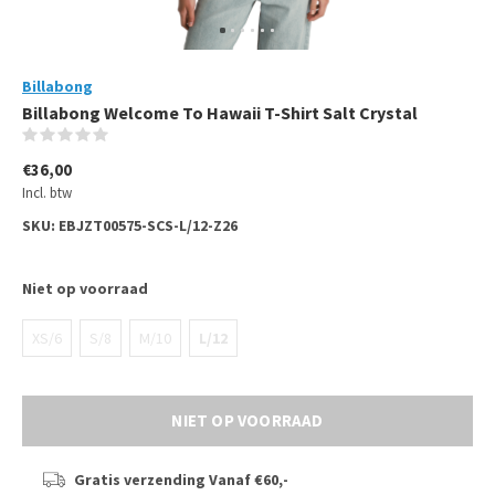
Billabong
Billabong Welcome To Hawaii T-Shirt Salt Crystal
(0)
€36,00
Incl. btw
SKU:
EBJZT00575-SCS-L/12-Z26
Niet op voorraad
XS/6
S/8
M/10
L/12
NIET OP VOORRAAD
Gratis verzending
Vanaf €60,-