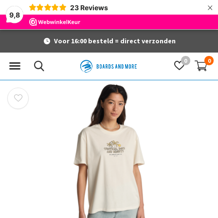
×
23
Reviews
9,8
Voor 16:00 besteld = direct verzonden
0
0