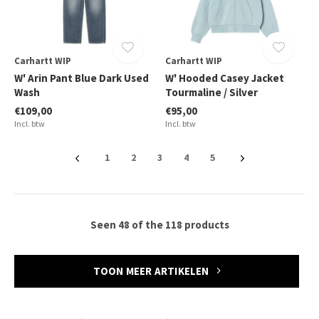
Carhartt WIP
Carhartt WIP
W' Arin Pant Blue Dark Used
W' Hooded Casey Jacket
Wash
Tourmaline / Silver
€109,00
€95,00
Incl. btw
Incl. btw
1
2
3
4
5
Seen 48 of the 118 products
TOON MEER ARTIKELEN