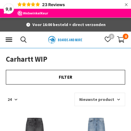
×
23
Reviews
9,8
steld = direct verzonden
Gratis ver
0
0
Carhartt WIP
FILTER