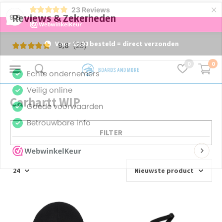
×
23
Reviews
9,8
Voor 16:00 besteld = direct verzonden
0
0
Carhartt WIP
FILTER