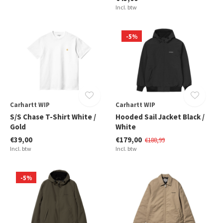
Incl. btw
-5%
Carhartt WIP
Carhartt WIP
S/S Chase T-Shirt White /
Hooded Sail Jacket Black /
Gold
White
€39,00
€179,00
€188,99
Incl. btw
Incl. btw
-5%