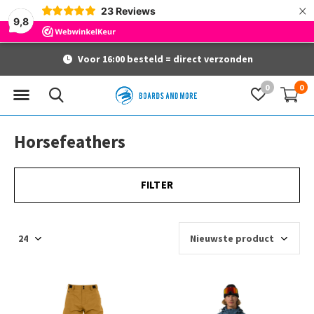
×
23
Reviews
9,8
Voor 16:00 besteld = direct verzonden
0
0
Horsefeathers
FILTER