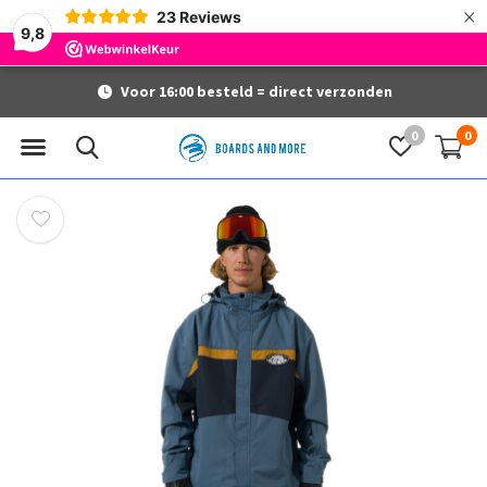
×
23
Reviews
9,8
Voor 16:00 besteld = direct verzonden
0
0