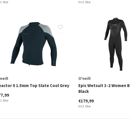
cl. btw
Incl. btw
neill
O'neill
eactor II 1.5mm Top Slate Cool Grey
Epic Wetsuit 3-2 Women B
Black
77,99
cl. btw
€179,99
Incl. btw