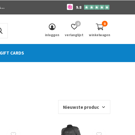
o
9.8
0
0
inloggen
verlanglijst
winkelwagen
GIFT CARDS