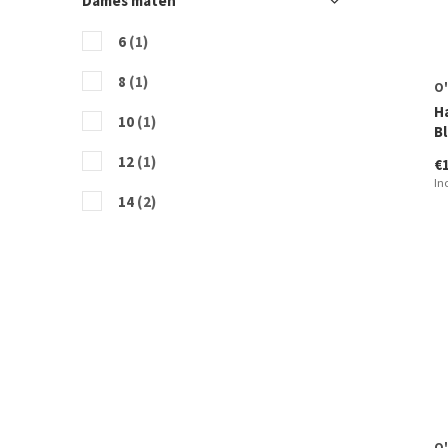
Dames maten
6
(1)
8
(1)
O'
H
10
(1)
B
12
(1)
€
In
14
(2)
O'