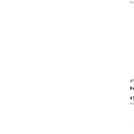
In
O'
R
€
In