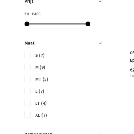
Prijs
€0
-
€400
Maat
O'
S
(7)
Ep
M
(9)
€
In
MT
(5)
L
(7)
LT
(4)
XL
(7)