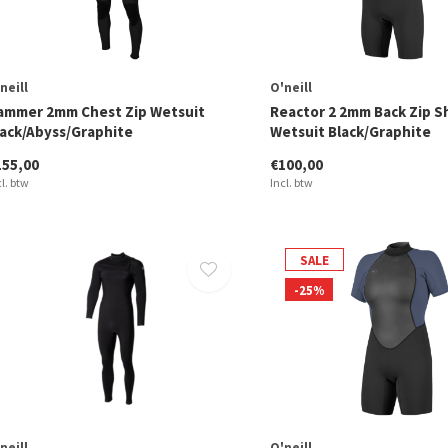
neill
O'neill
ammer 2mm Chest Zip Wetsuit
Reactor 2 2mm Back Zip S
lack/Abyss/Graphite
Wetsuit Black/Graphite
155,00
€100,00
cl. btw
Incl. btw
SALE
-25%
neill
O'neill