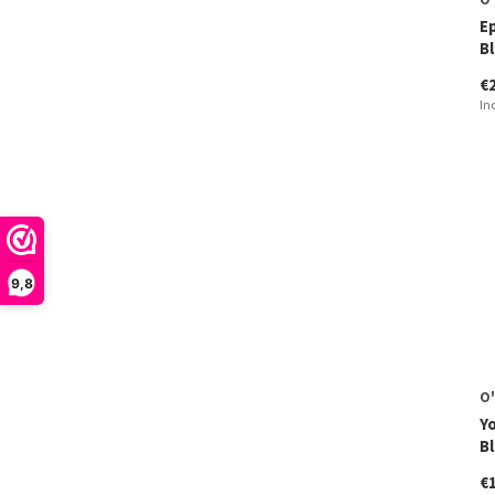
Ep
Bl
€
In
9,8
O'
Y
B
€