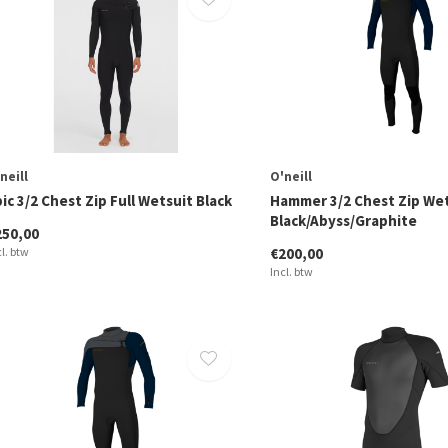
neill
O'neill
ic 3/2 Chest Zip Full Wetsuit Black
Hammer 3/2 Chest Zip We
Black/Abyss/Graphite
250,00
cl. btw
€200,00
Incl. btw