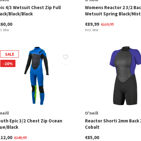
ic 4/3 Wetsuit Chest Zip Full
Womens Reactor 2 3/2 Bac
ack/Black/Black
Wetsuit Spring Black/Mist
260,00
€89,99
€119,99
cl. btw
Incl. btw
SALE
-20%
neill
O'neill
outh Epic 3/2 Chest Zip Ocean
Reactor Shorti 2mm Back 
lue/Black
Cobalt
112,00
€85,00
€140,00