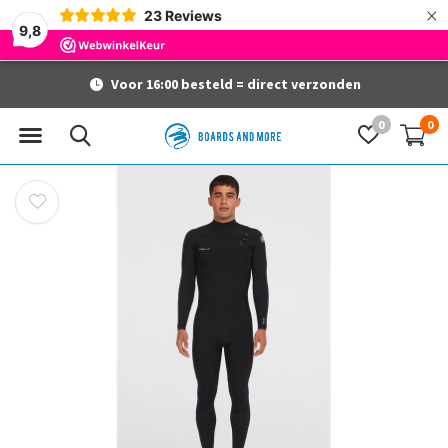
×
23
Reviews
9,8
Voor 16:00 besteld = direct verzonden
0
0