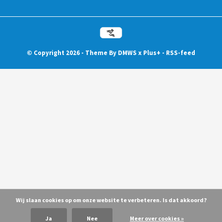
© Copyright
2026
- Theme By
DMWS
x
Plus+
-
RSS-feed
Wij slaan cookies op om onze website te verbeteren. Is dat akkoord?
Ja
Nee
Meer over cookies »