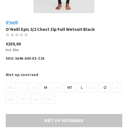
O'neill
O’Neill Epic 3/2 Chest Zip Full Wetsuit Black
(0)
€250,00
Incl. btw
SKU:
5646-A05-XS-Z26
Niet op voorraad
XS
S
ST
M
MS
MT
L
LS
LT
XL
XLS
XLT
2XL
3XL
NIET OP VOORRAAD