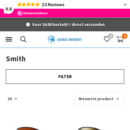
×
23
Reviews
9,8
Voor 16:00 besteld = direct verzonden
0
0
Smith
FILTER