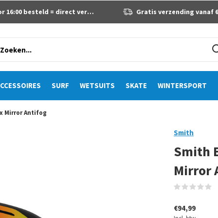
 16:00 besteld = direct verzonden
Gratis verzending vanaf 60 eur
CCESSOIRES
SURF
WETSUITS
SKATE
WINTERSPORT
x Mirror Antifog
Smith
Smith B
Mirror 
(
€94,99