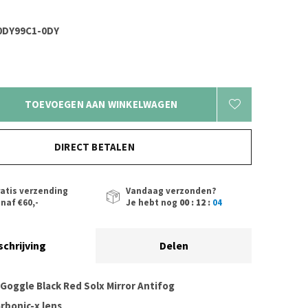
0DY99C1-0DY
TOEVOEGEN AAN WINKELWAGEN
DIRECT BETALEN
atis verzending
Vandaag verzonden?
naf €60,-
Je hebt nog
00 : 12 :
04
schrijving
Delen
 Goggle Black Red Solx Mirror Antifog
arbonic-x lens