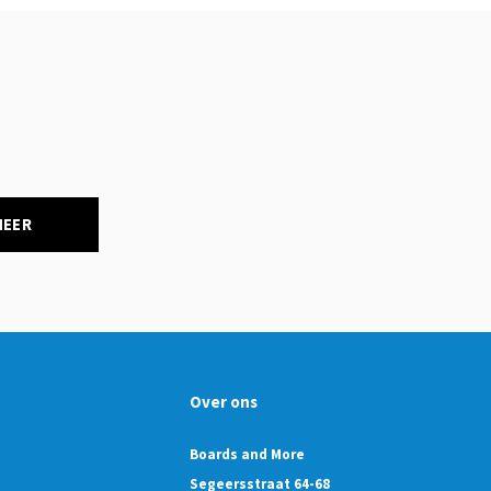
NEER
Over ons
Boards and More
Segeersstraat 64-68