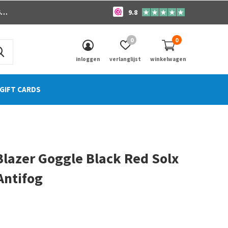
o
9.8
0
0
inloggen
verlanglijst
winkelwagen
GIFT CARDS
lazer Goggle Black Red Solx
Antifog
0)