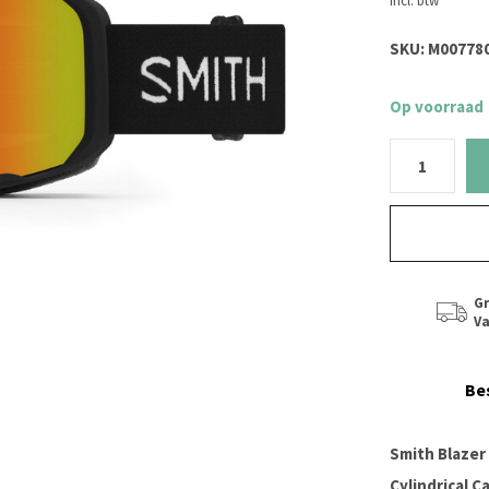
Incl. btw
SKU:
M00778
Op voorraad
Gr
Va
Be
Smith Blazer
Cylindrical C