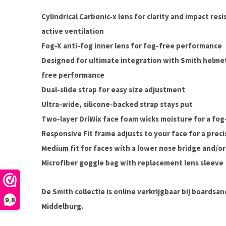
Cylindrical Carbonic-x lens for clarity and impact res
active ventilation
Fog-X anti-fog inner lens for fog-free performance
Designed for ultimate integration with Smith helme
free performance
Dual-slide strap for easy size adjustment
Ultra-wide, silicone-backed strap stays put
Two-layer DriWix face foam wicks moisture for a fog-
Responsive Fit frame adjusts to your face for a preci
Medium fit for faces with a lower nose bridge and/o
Microfiber goggle bag with replacement lens sleeve
De Smith collectie is online verkrijgbaar bij boardsa
9,8
Middelburg.