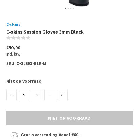
C-skins
C-skins Session Gloves 3mm Black
(0)
€50,00
Incl. btw
SKU:
C-GLSE3-BLK-M
Niet op voorraad
XS
S
M
L
XL
NIET OP VOORRAAD
Gratis verzending
Vanaf €60,-