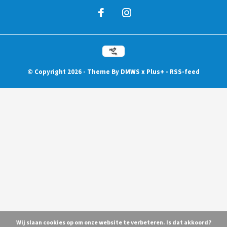
© Copyright
2026
- Theme By
DMWS
x
Plus+
-
RSS-feed
Wij slaan cookies op om onze website te verbeteren. Is dat akkoord?