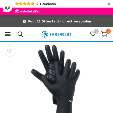
×
23
Reviews
9,8
Voor 16:00 besteld = direct verzonden
0
0