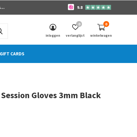
o
9.8
0
0
inloggen
verlanglijst
winkelwagen
GIFT CARDS
s Session Gloves 3mm Black
0)