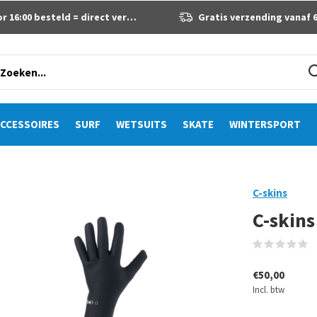
 16:00 besteld = direct verzonden
Gratis verzending vanaf 60 eur
CCESSOIRES
SURF
WETSUITS
SKATE
WINTERSPORT
C-skins
C-skin
(
€50,00
Incl. btw