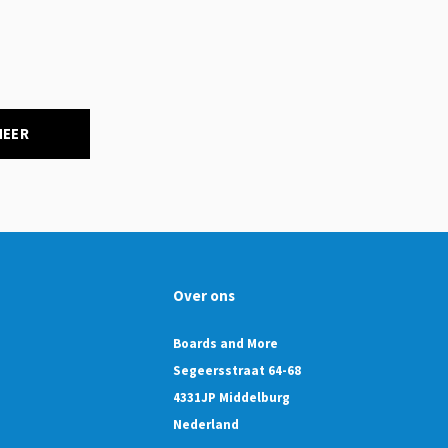
NEER
Over ons
Boards and More
Segeersstraat 64-68
4331JP Middelburg
Nederland