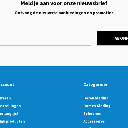
Meld je aan voor onze nieuwsbrief
Ontvang de nieuwste aanbiedingen en promoties
ABON
account
Categorieën
treren
Heren kleding
bestellingen
Dames Kleding
erlanglijst
Schoenen
lijk producten
Accessoires