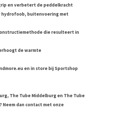
grip en verbetert de peddelkracht
r hydrofoob, buitenvoering met
constructiemethode die resulteert in
verhoogt de warmte
sandmore.eu en in store bij Sportshop
urg, The Tube Middelburg en The Tube
ag? Neem dan contact met onze