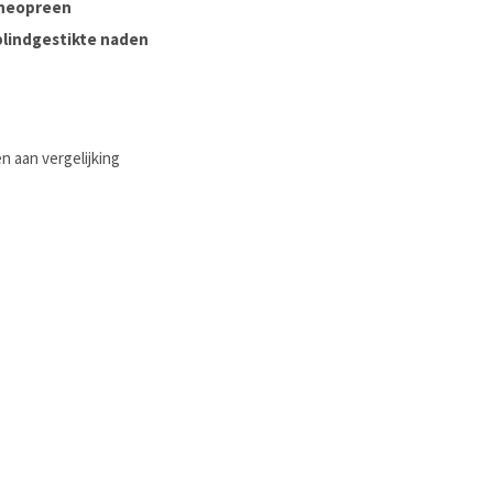
neopreen
blindgestikte naden
 aan vergelijking