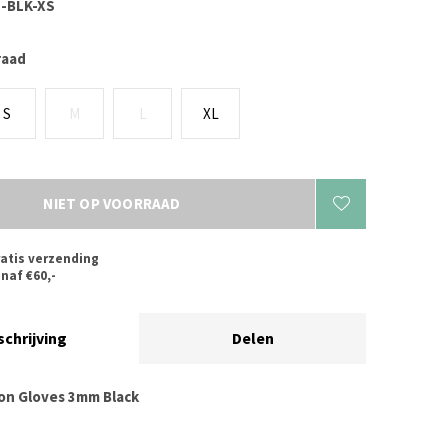
-BLK-XS
raad
S
M
L
XL
NIET OP VOORRAAD
atis verzending
naf €60,-
schrijving
Delen
ion Gloves 3mm Black