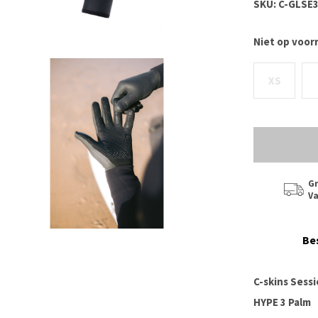
SKU:
C-GLSE3
Niet op voor
XS
Gr
Va
Be
C-skins Sess
HYPE 3 Palm