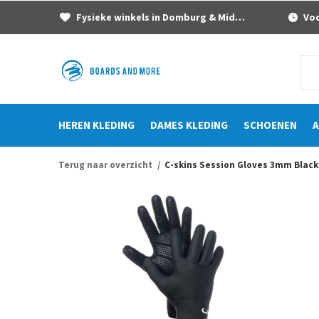
Fysieke winkels in Domburg & Middelburg
Voor
HEREN KLEDING
DAMES KLEDING
SCHOENEN
A
Terug naar overzicht
C-skins Session Gloves 3mm Black