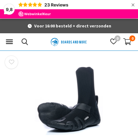
×
23
Reviews
9,8
Voor 16:00 besteld = direct verzonden
0
0