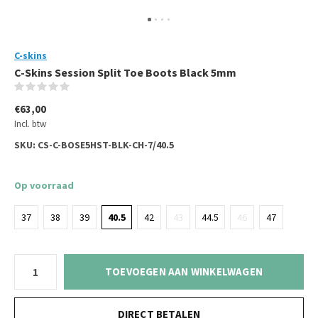
C-skins
C-Skins Session Split Toe Boots Black 5mm
(0)
€63,00
Incl. btw
SKU:
CS-C-BOSE5HST-BLK-CH-7/40.5
Op voorraad
37
38
39
40.5
42
43
44.5
46
47
TOEVOEGEN AAN WINKELWAGEN
DIRECT BETALEN