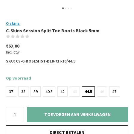
C-skins
C-Skins Session Split Toe Boots Black 5mm
(0)
€63,00
Incl. btw
SKU:
CS-C-BOSE5HST-BLK-CH-10/44.5
Op voorraad
37
38
39
40.5
42
43
44.5
46
47
TOEVOEGEN AAN WINKELWAGEN
DIRECT BETALEN