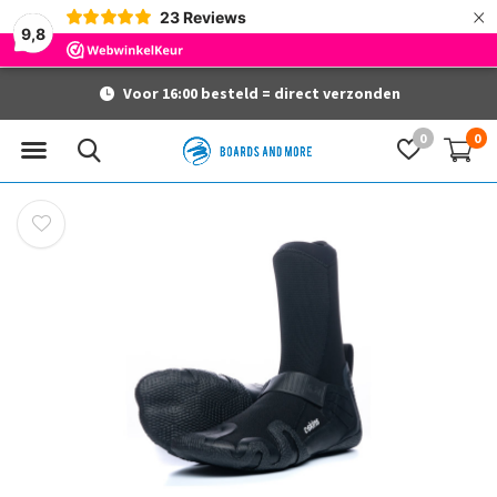
×
23
Reviews
9,8
Voor 16:00 besteld = direct verzonden
0
0