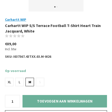
Carhartt WIP
Carhartt WIP S/S Terrace Football T-Shirt Heart Train
Jacquard, White
(0)
€89,00
Incl. btw
SKU:
I037567.43TXX.03.M-W26
Op voorraad
XL
L
M
S
TOEVOEGEN AAN WINKELWAGEN