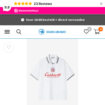
×
23
Reviews
9,8
Voor 16:00 besteld = direct verzonden
0
0