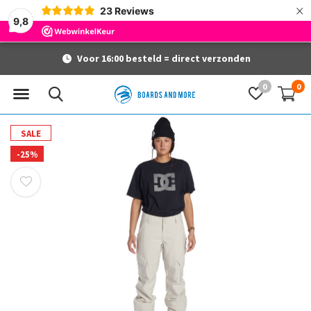
×
23
Reviews
9,8
Voor 16:00 besteld = direct verzonden
0
0
SALE
-25%