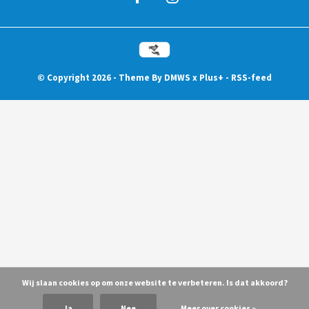
© Copyright
2026
- Theme By
DMWS
x
Plus+
-
RSS-feed
Wij slaan cookies op om onze website te verbeteren. Is dat akkoord?
Ja
Nee
Meer over cookies »