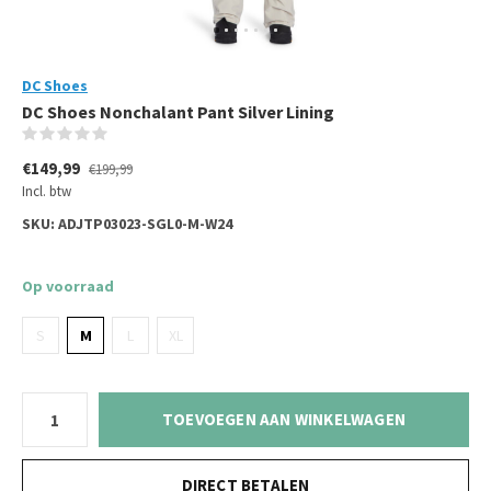
DC Shoes
DC Shoes Nonchalant Pant Silver Lining
(0)
€149,99
€199,99
Incl. btw
SKU:
ADJTP03023-SGL0-M-W24
Op voorraad
S
M
L
XL
TOEVOEGEN AAN WINKELWAGEN
DIRECT BETALEN