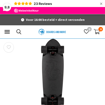
×
23
Reviews
9,8
Voor 16:00 besteld = direct verzonden
0
0