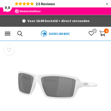
×
23
Reviews
9,8
Voor 16:00 besteld = direct verzonden
0
0