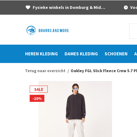
Fysieke winkels in Domburg & Middelburg
Voor
HEREN KLEDING
DAMES KLEDING
SCHOENEN
A
Terug naar overzicht
Oakley FGL Slick Fleece Crew 5.7
SALE
-20%