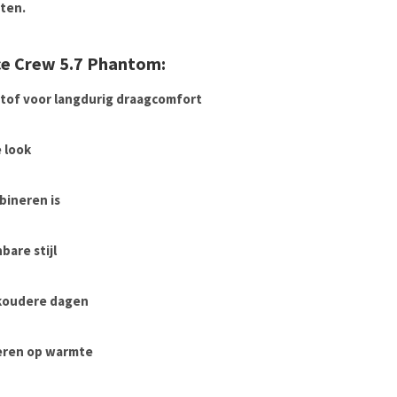
iten.
ce Crew 5.7 Phantom:
tof voor langdurig draagcomfort
 look
bineren is
bare stijl
s koudere dagen
veren op warmte