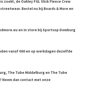
sic zoekt, de
Oakley FGL Slick Fleece Crew
streetwear. Bestel nu bij
Boards & More
en
sandmore.eu en in store bij Sportsop Domburg
onden vanaf €60 en op werkdagen dezelfde
urg, The Tube Middelburg en The Tube
ag? Neem dan contact met onze