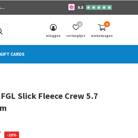
o
9.8
0
0
inloggen
verlanglijst
winkelwagen
GIFT CARDS
FGL Slick Fleece Crew 5.7
om
0)
0
-20%