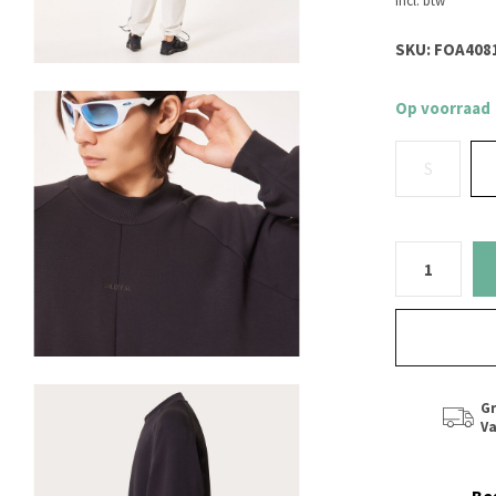
Incl. btw
SKU:
FOA408
Op voorraad
S
Gr
Va