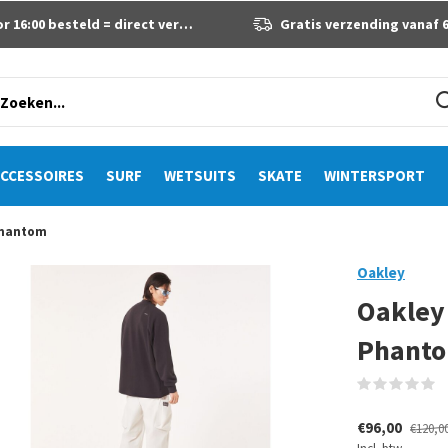
 16:00 besteld = direct verzonden
Gratis verzending vanaf 60 eur
CCESSOIRES
SURF
WETSUITS
SKATE
WINTERSPORT
 Phantom
Oakley
Oakley 
Phant
(
€96,00
€120,0