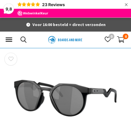
×
23
Reviews
9,8
Voor 16:00 besteld = direct verzonden
0
0