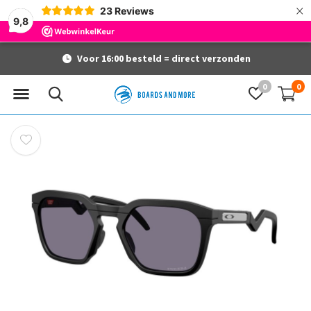
×
23
Reviews
9,8
Voor 16:00 besteld = direct verzonden
0
0