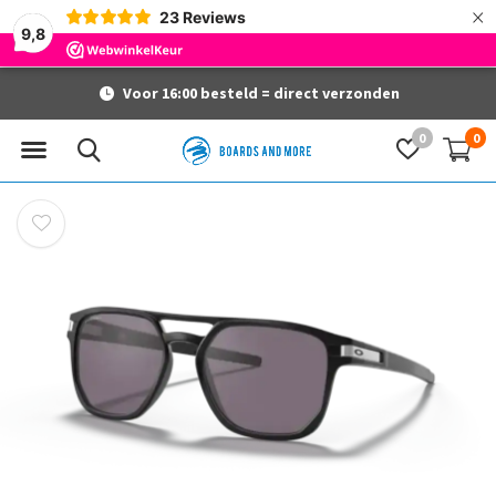
×
23
Reviews
9,8
Voor 16:00 besteld = direct verzonden
0
0