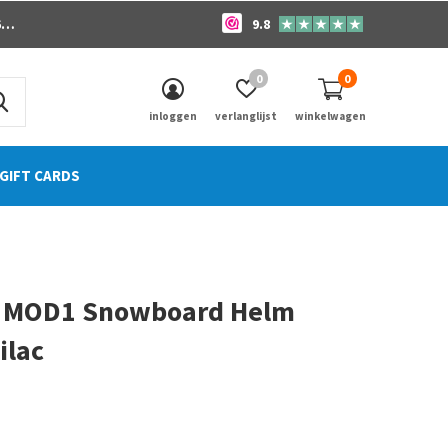
o
9.8
0
0
inloggen
verlanglijst
winkelwagen
GIFT CARDS
 MOD1 Snowboard Helm
ilac
0)