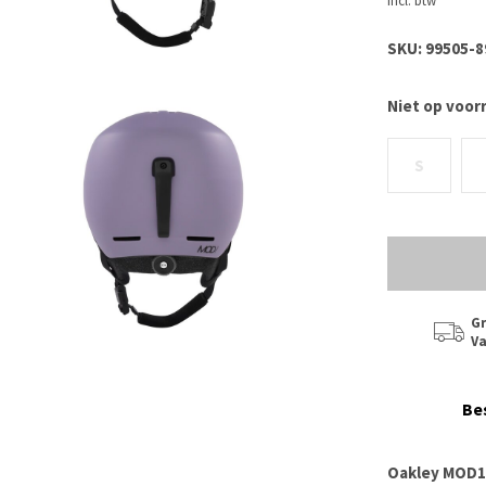
Incl. btw
SKU:
99505-8
Niet op voor
S
Gr
Va
Be
Oakley MOD1