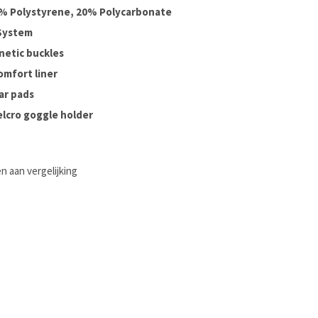
0% Polystyrene, 20% Polycarbonate
 System
netic buckles
mfort liner
ar pads
elcro goggle holder
 aan vergelijking