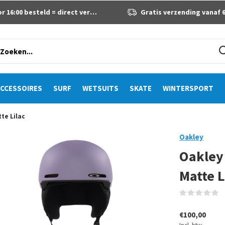
 16:00 besteld = direct verzonden
Gratis verzending vanaf 60 eur
CCESSOIRES
SURF
WETSUITS
SKATE
WINTERSPORT
te Lilac
Oakley
Oakley
Matte L
(
€100,00