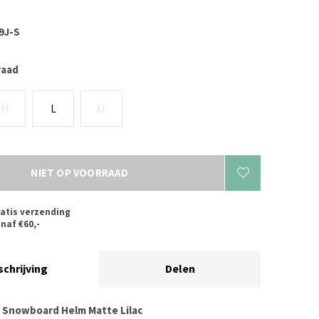
9J-S
raad
M
L
XL
NIET OP VOORRAAD
atis verzending
naf €60,-
schrijving
Delen
 Snowboard Helm Matte Lilac