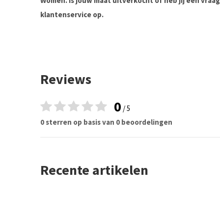
Women. Is jouw maat uitverkocht of heb jij een vra
klantenservice op.
Reviews
0
/ 5
0 sterren op basis van 0 beoordelingen
Recente artikelen