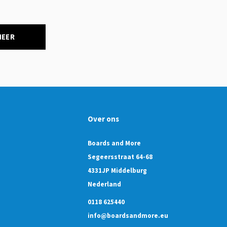
NEER
Over ons
Boards and More
Segeersstraat 64-68
4331JP Middelburg
Nederland
0118 625440
info@boardsandmore.eu