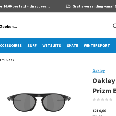
 16:00 besteld = direct verzonden
Gratis verzending vanaf 60 eur
CCESSOIRES
SURF
WETSUITS
SKATE
WINTERSPORT
izm Black
Oakley
Oakley
Prizm 
(
€214,00