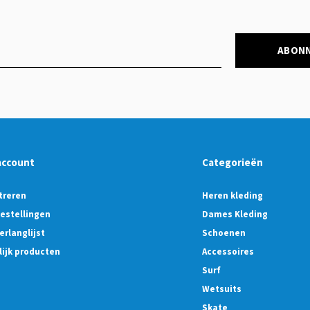
ABON
account
Categorieën
treren
Heren kleding
bestellingen
Dames Kleding
erlanglijst
Schoenen
lijk producten
Accessoires
Surf
Wetsuits
Skate