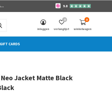
o
9.8
0
0
inloggen
verlanglijst
winkelwagen
GIFT CARDS
 Neo Jacket Matte Black
Black
0)