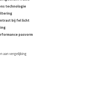
lens technologie
iltering
trast bij fel licht
ing
erformance pasvorm
 aan vergelijking