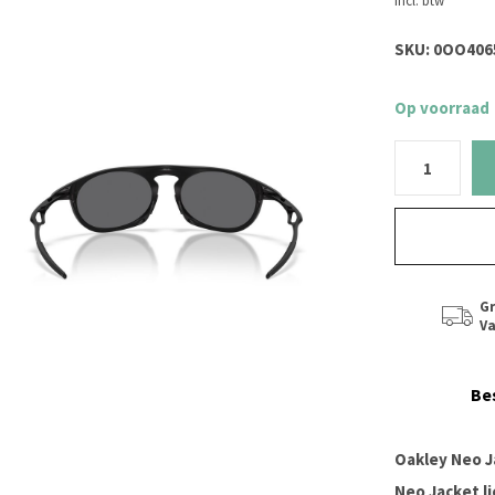
Incl. btw
SKU:
0OO4065
Op voorraad
Gr
Va
Be
Oakley Neo J
Neo Jacket l