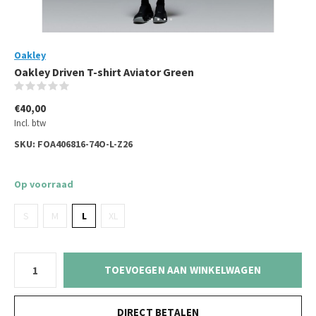
Oakley
Oakley Driven T-shirt Aviator Green
(0)
€40,00
Incl. btw
SKU:
FOA406816-74O-L-Z26
Op voorraad
S
M
L
XL
TOEVOEGEN AAN WINKELWAGEN
DIRECT BETALEN