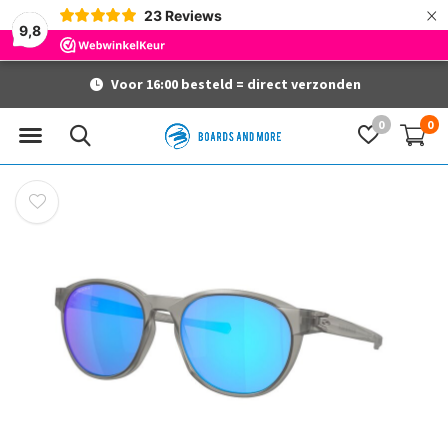
×
23
Reviews
9,8
Voor 16:00 besteld = direct verzonden
0
0