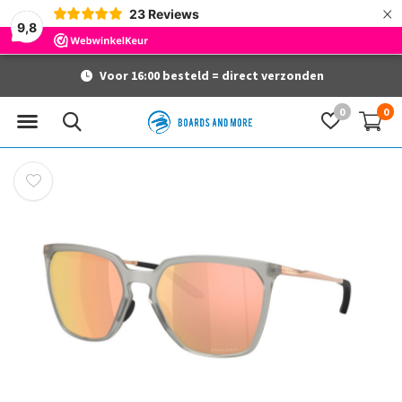
×
23
Reviews
9,8
Voor 16:00 besteld = direct verzonden
0
0