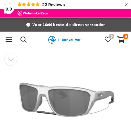
×
23
Reviews
9,8
Voor 16:00 besteld = direct verzonden
0
0