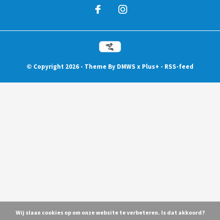
© Copyright
2026
- Theme By
DMWS
x
Plus+
-
RSS-feed
Wij slaan cookies op om onze website te verbeteren. Is dat akkoord?