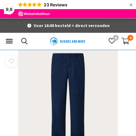
×
23
Reviews
9,8
Voor 16:00 besteld = direct verzonden
0
0