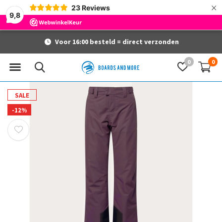
×
23
Reviews
9,8
Voor 16:00 besteld = direct verzonden
0
0
SALE
-12%