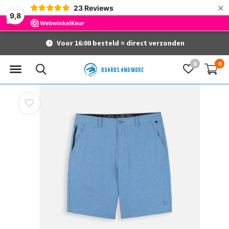
×
23
Reviews
9,8
Voor 16:00 besteld = direct verzonden
0
0