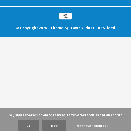
© Copyright
2026
- Theme By
DMWS
x
Plus+
-
RSS-feed
Wij slaan cookies op om onze website te verbeteren. Is dat akkoord?
Ja
Nee
Meer over cookies »