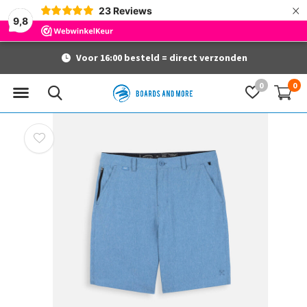
×
23
Reviews
9,8
Voor 16:00 besteld = direct verzonden
0
0