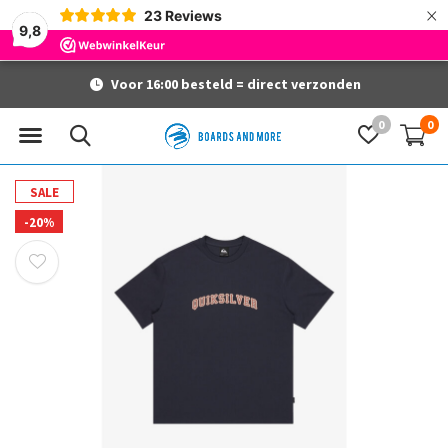
×
23
Reviews
9,8
Voor 16:00 besteld = direct verzonden
0
0
SALE
-20%