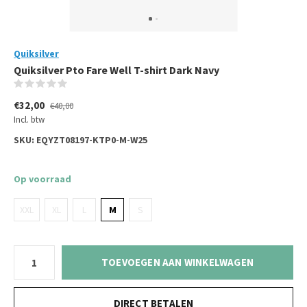
Quiksilver
Quiksilver Pto Fare Well T-shirt Dark Navy
(0)
€32,00
€40,00
Incl. btw
SKU:
EQYZT08197-KTP0-M-W25
Op voorraad
XXL
XL
L
M
S
TOEVOEGEN AAN WINKELWAGEN
DIRECT BETALEN