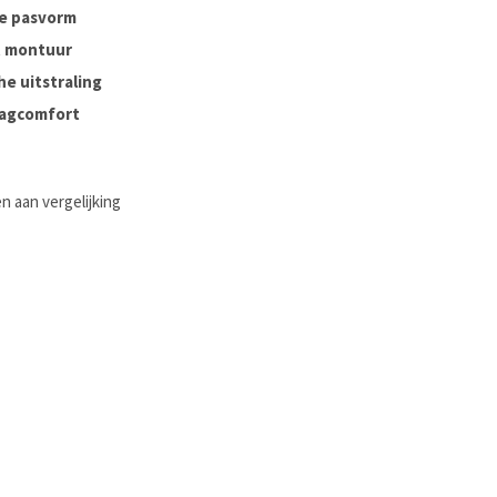
e pasvorm
t montuur
he uitstraling
aagcomfort
 aan vergelijking