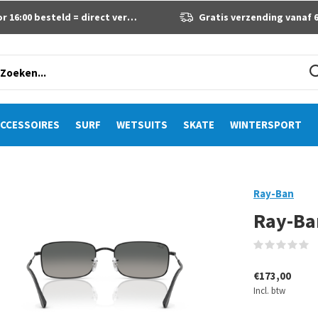
 16:00 besteld = direct verzonden
Gratis verzending vanaf 60 eur
CCESSOIRES
SURF
WETSUITS
SKATE
WINTERSPORT
Ray-Ban
Ray-Ba
(
€173,00
Incl. btw