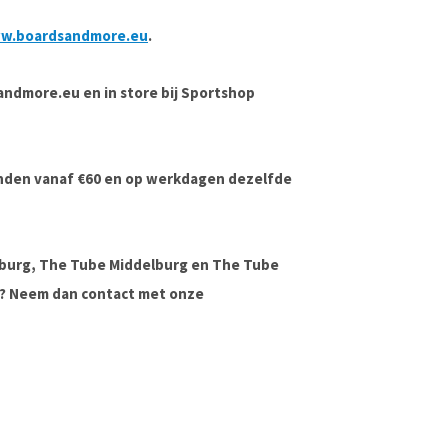
w.boardsandmore.eu
.
sandmore.eu en in store bij Sportshop
onden vanaf €60 en op werkdagen dezelfde
lburg, The Tube Middelburg en The Tube
ag? Neem dan contact met onze