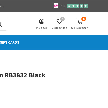
o
9.8
0
0
inloggen
verlanglijst
winkelwagen
GIFT CARDS
n RB3832 Black
0)