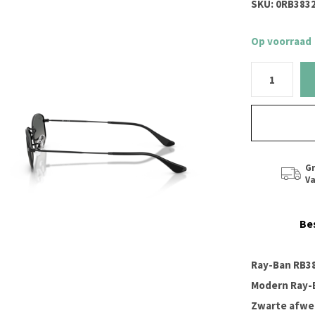
SKU:
0RB3832
Op voorraad
Gr
Va
Be
Ray-Ban RB38
Modern Ray-
Zwarte afwe