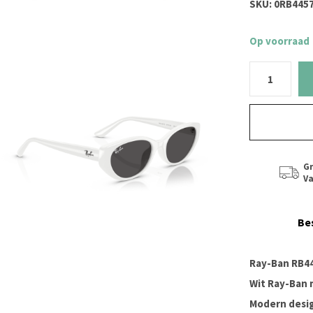
SKU:
0RB4457
Op voorraad
Gr
Va
Be
Ray-Ban RB4
Wit Ray-Ban
Modern desi