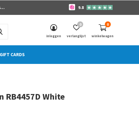
o
9.8
0
0
inloggen
verlanglijst
winkelwagen
GIFT CARDS
n RB4457D White
0)