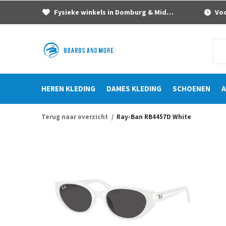
Fysieke winkels in Domburg & Middelburg
Voor
HEREN KLEDING
DAMES KLEDING
SCHOENEN
A
Terug naar overzicht
Ray-Ban RB4457D White