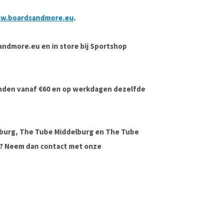
w.boardsandmore.eu
.
sandmore.eu en in store bij Sportshop
onden vanaf €60 en op werkdagen dezelfde
lburg, The Tube Middelburg en The Tube
ag? Neem dan contact met onze