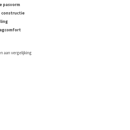
e pasvorm
 constructie
aling
aagcomfort
 aan vergelijking