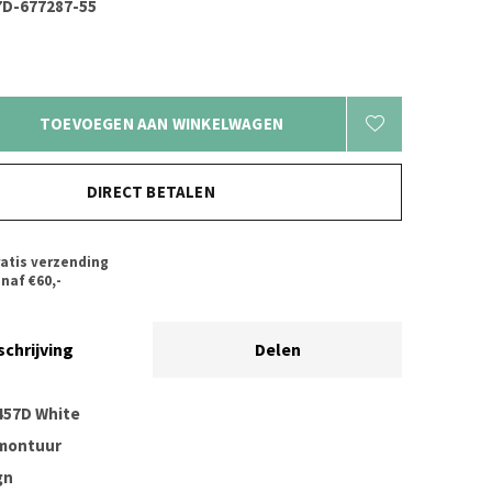
D-677287-55
TOEVOEGEN AAN WINKELWAGEN
DIRECT BETALEN
atis verzending
naf €60,-
schrijving
Delen
457D White
 montuur
gn