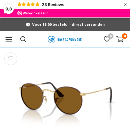
×
23
Reviews
9,8
Voor 16:00 besteld = direct verzonden
0
0