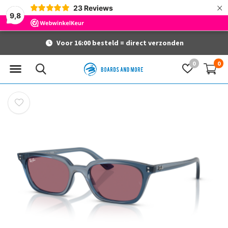
×
23
Reviews
9,8
Voor 16:00 besteld = direct verzonden
0
0