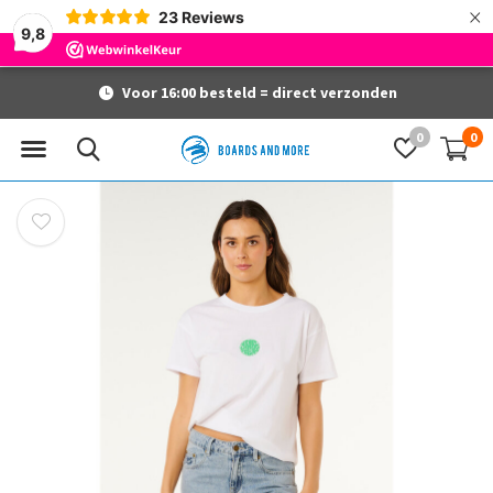
×
23
Reviews
9,8
Voor 16:00 besteld = direct verzonden
0
0