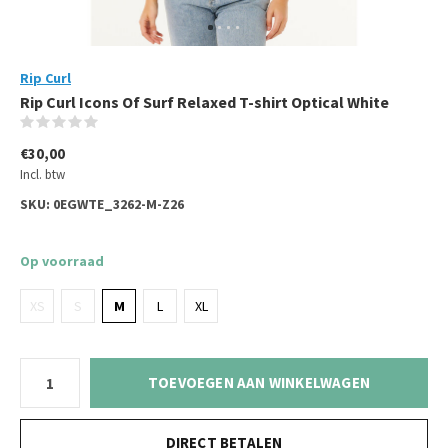
Rip Curl
Rip Curl Icons Of Surf Relaxed T-shirt Optical White
(0)
€30,00
Incl. btw
SKU:
0EGWTE_3262-M-Z26
Op voorraad
XS
S
M
L
XL
TOEVOEGEN AAN WINKELWAGEN
DIRECT BETALEN