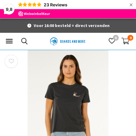
×
23
Reviews
9,8
Voor 16:00 besteld = direct verzonden
0
0