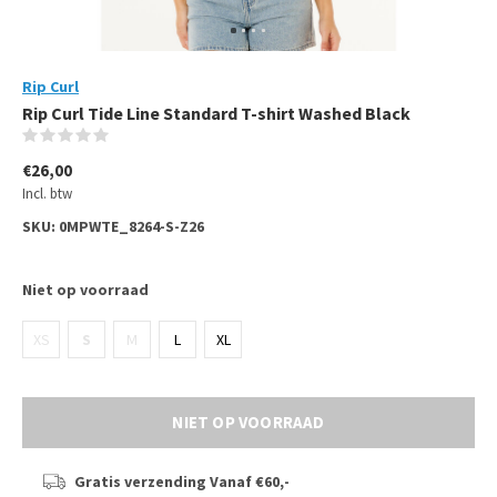
Rip Curl
Rip Curl Tide Line Standard T-shirt Washed Black
(0)
€26,00
Incl. btw
SKU:
0MPWTE_8264-S-Z26
Niet op voorraad
XS
S
M
L
XL
NIET OP VOORRAAD
Gratis verzending
Vanaf €60,-